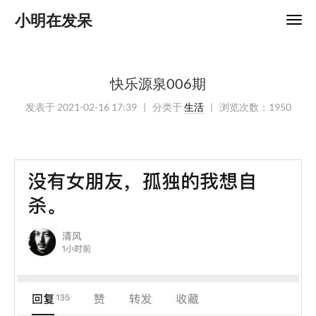
小明在发呆
快乐源泉006期
发表于
2021-02-16 17:39
| 分类于
生活
|
浏览次数：
1950