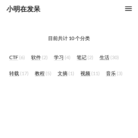
小明在发呆
目前共计 10 个分类
CTF
6
软件
2
学习
4
笔记
2
生活
30
转载
17
教程
5
文摘
1
视频
11
音乐
3