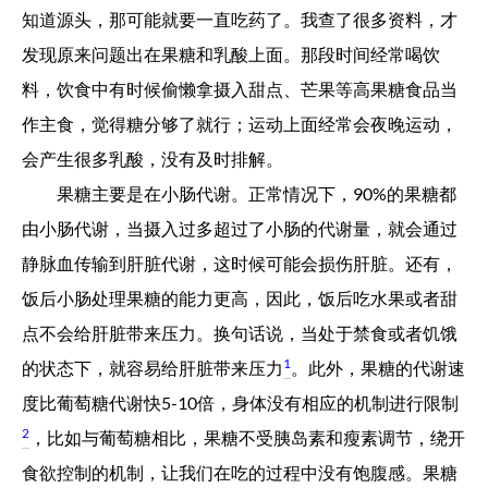
知道源头，那可能就要一直吃药了。我查了很多资料，才
发现原来问题出在果糖和乳酸上面。那段时间经常喝饮
料，饮食中有时候偷懒拿摄入甜点、芒果等高果糖食品当
作主食，觉得糖分够了就行；运动上面经常会夜晚运动，
会产生很多乳酸，没有及时排解。
果糖主要是在小肠代谢。正常情况下，90%的果糖都
由小肠代谢，当摄入过多超过了小肠的代谢量，就会通过
静脉血传输到肝脏代谢，这时候可能会损伤肝脏。还有，
饭后小肠处理果糖的能力更高，因此，饭后吃水果或者甜
点不会给肝脏带来压力。换句话说，当处于禁食或者饥饿
1
的状态下，就容易给肝脏带来压力
。此外，果糖的代谢速
度比葡萄糖代谢快5-10倍，身体没有相应的机制进行限制
2
，比如与葡萄糖相比，果糖不受胰岛素和瘦素调节，绕开
食欲控制的机制，让我们在吃的过程中没有饱腹感。果糖