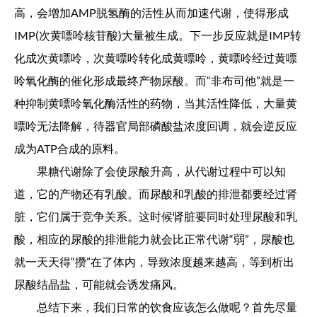
高，会增加AMP脱氢酶的活性从而加速代谢，使得形成
IMP(次黄嘌呤核苷酸)大量被生成。下一步反应就是IMP转
化成次黄嘌呤，次黄嘌呤转化成黄嘌呤，黄嘌呤经过黄嘌
呤氧化酶的催化形成最终产物尿酸。而“非布司他”就是一
种抑制黄嘌呤氧化酶活性的药物，当其活性降低，大量黄
嘌呤无法降解，待器官局部磷酸盐浓度回调，就会逆反应
成为ATP合成的原料。
果糖代谢除了会使尿酸升高，从代谢过程中可以知
道，它的产物还有乳酸。而尿酸和乳酸的排泄都要经过肾
脏，它们属于竞争关系。这时候肾脏要同时处理尿酸和乳
酸，相应的尿酸的排泄能力就会比正常代谢“弱”，尿酸也
就一天天得“攒”在了体内，导致浓度越来越高，等到析出
尿酸结晶盐，可能就会诱发痛风。
总结下来，我们日常的饮食应该怎么做呢？首先尽量