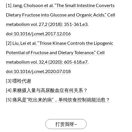
[1]
Jang, Cholsoon et al. “The Small Intestine Converts
Dietary Fructose into Glucose and Organic Acids.” Cell
metabolism vol. 27,2 (2018): 351-361.e3.
doi:10.1016/j.cmet.2017.12.016
[2]
Liu, Lei et al. “Triose Kinase Controls the Lipogenic
Potential of Fructose and Dietary Tolerance.” Cell
metabolism vol. 32,4 (2020): 605-618.e7.
doi:10.1016/j.cmet.2020.07.018
[3]
嘌呤代谢
[4]
果糖摄入量与高尿酸血症有何关系？
[5]
痛风是“吃出来的病”，单纯饮食控制就能治愈？
打赏我呀~