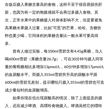
在饭后摄入果糖含量高的食物，这样不至于很容易损伤肝
脏，也因为有一定的饱腹感就不会再过多摄入食物。其
次，正常水果中的果糖摄入对身体影响不大，但是要避免
高果糖水果摄入过量，比如“可恶”的芒果，哈哈。含糖饮
料也要少喝，它同体积的果糖含量比一般水果可要高得
多。
曾有人做过实验，每100ml雪碧含有4.45g果糖，当人
喝600ml雪碧（果糖含量26.7g），可在30分钟与摄入同等
量的葡萄糖相比多增加13μmol/L，60分钟多增加17μmol/L
的血尿酸水平。而摄入355ml雪碧所升高的尿酸水平跟
600ml的雪碧无差别，提示哪怕只摄入355ml的雪碧也可造
成少量短时的血尿酸增高。
如果你现在也出现尿酸高的情况，除了上面提及的摄
入，还应减少啤酒、高嘌呤食物摄入。啤酒虽然它的嘌呤