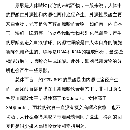
尿酸是人体嘌呤代谢的末端产物，一般来说，人体中
的尿酸由外源性和内源性两种途径产生。外源性尿酸主要
来自食物，尤其是含有较高嘌呤的食物，如红肉、内脏器
官、海鲜、啤酒等。当这些嘌呤食物被消化代谢后，产生
的尿酸会进入血液循环。内源性尿酸是由人体自身的细胞
新陈代谢产生的。嘌呤是DNA和RNA的组成部分，当这些
核酸分解时，嘌呤会生成尿酸。此外，细胞代谢废物的分
解也会产生一些尿酸。
总体而言，约70%-80%的尿酸是由内源性途径产生
的。高尿酸血症是指在正常嘌呤饮食状态下，非同日两次
空腹血尿酸水平，男性高于420μmol/L，女性高于
360μmol/L。而我的饮食一直没有摄入高嘌呤食物，也不
喝酒，为什么会痛风呢？带着疑惑询问了医生，得到的回
复也是叫少摄入高嘌呤食物和坚持用药。