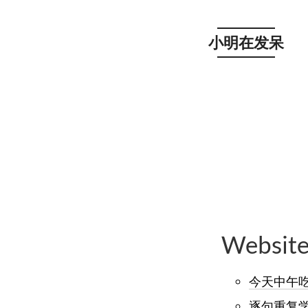
小明在发呆
Websit
今天中午
逐句重复