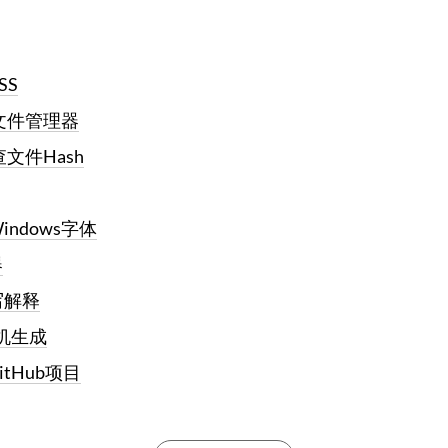
SS
s文件管理器
查文件Hash
ndows字体
器
写解释
拟机生成
tHub项目