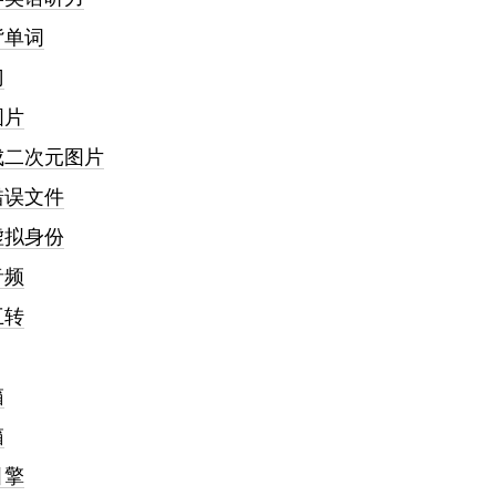
背单词
门
图片
成二次元图片
错误文件
虚拟身份
音频
互转
箱
箱
引擎