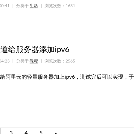
00:41
| 分类于
生活
|
浏览次数：
1631
隧道给服务器添加ipv6
04:23
| 分类于
教程
|
浏览次数：
2565
里云的轻量服务器加上ipv6，测试完后可以实现，
3
4
5
»