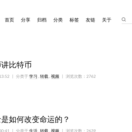
首页
分享
归档
分类
标签
友链
关于
师讲比特币
13:52
| 分类于
学习
,
转载
,
视频
|
浏览次数：
2762
士是如何改变命运的？
00:41
| 分类于
生活
,
转载
,
视频
|
浏览次数：
2639